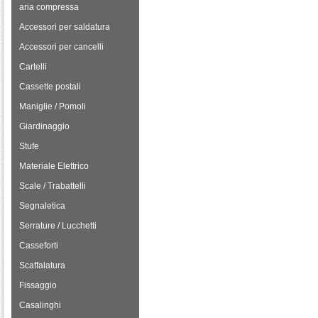
aria compressa
Accessori per saldatura
Accessori per cancelli
Cartelli
Cassette postali
Maniglie / Pomoli
Giardinaggio
Stufe
Materiale Elettrico
Scale / Trabattelli
Segnaletica
Serrature / Lucchetti
Casseforti
Scaffalatura
Fissaggio
Casalinghi