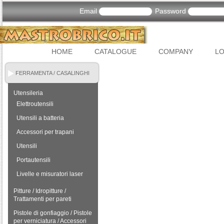
Email
Password
HOME
CATALOGUE
COMPANY
LO
FERRAMENTA / CASALINGHI
Utensileria
Elettroutensili
Utensili a batteria
Accessori per trapani
Utensili
Portautensili
Livelle e misuratori laser
Pitture / Idropitture /
Trattamenti per pareti
Pistole di gonfiaggio / Pistole
per verniciatura / Accessori