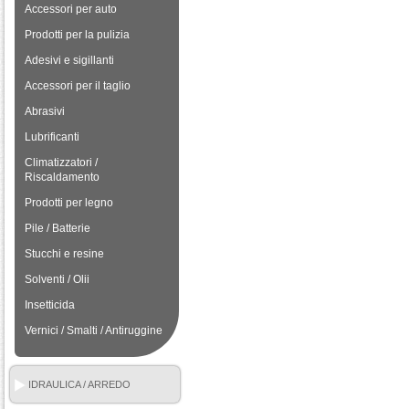
Accessori per auto
Prodotti per la pulizia
Adesivi e sigillanti
Accessori per il taglio
Abrasivi
Lubrificanti
Climatizzatori /
Riscaldamento
Prodotti per legno
Pile / Batterie
Stucchi e resine
Solventi / Olii
Insetticida
Vernici / Smalti / Antiruggine
IDRAULICA / ARREDO
BAGNO