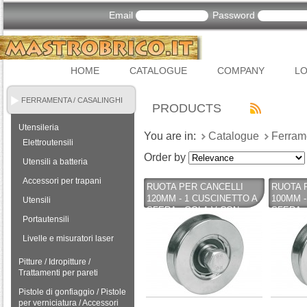
Email
Password
HOME
CATALOGUE
COMPANY
LO
FERRAMENTA / CASALINGHI
PRODUCTS
Utensileria
You are in:
Catalogue
Ferram
Elettroutensili
Order by
Utensili a batteria
Accessori per trapani
RUOTA PER CANCELLI
RUOTA 
120MM - 1 CUSCINETTO A
100MM -
Utensili
SFERA - GOLA V CON
SFERA 
Portautensili
SCARICO - 360 IBFM -
SCARICO
IBFM
IBFM
Livelle e misuratori laser
Pitture / Idropitture /
Trattamenti per pareti
Pistole di gonfiaggio / Pistole
per verniciatura / Accessori