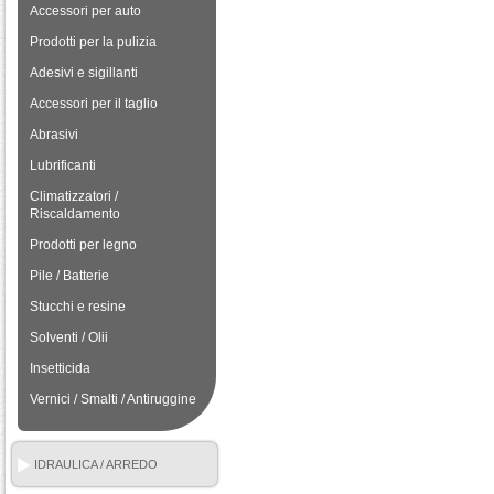
Accessori per auto
Prodotti per la pulizia
Adesivi e sigillanti
Accessori per il taglio
Abrasivi
Lubrificanti
Climatizzatori /
Riscaldamento
Prodotti per legno
Pile / Batterie
Stucchi e resine
Solventi / Olii
Insetticida
Vernici / Smalti / Antiruggine
IDRAULICA / ARREDO
BAGNO