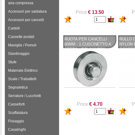
aria compressa
Accessori per saldatura
Price
€ 13.50
P
Accessori per cancelli
Cartelli
Cassette postali
RUOTA PER CANCELLI
RULLO D
60MM - 1 CUSCINETTO A
NYLON 
Maniglie / Pomoli
SFERA - GOLA V CON
SCORREV
Giardinaggio
SCARICO - 360 IBFM -
IBFM
IBFM
Stufe
Materiale Elettrico
Scale / Trabattelli
Segnaletica
Serrature / Lucchetti
Price
€ 4.70
P
Casseforti
Scaffalatura
Fissaggio
Casalinghi