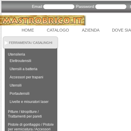
Email
Password
HOME
CATALOGO
AZIENDA
DOVE SI
FERRAMENTA / CASALINGHI
Utensileria
Elettroutensili
Utensili a batteria
Accessori per trapani
Utensili
Portautensili
Livelle e misuratori laser
Pitture / Idropitture /
Trattamenti per pareti
Pistole di gonfiaggio / Pistole
per verniciatura / Accessori