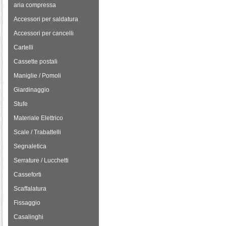
aria compressa
Accessori per saldatura
Accessori per cancelli
Cartelli
Cassette postali
Maniglie / Pomoli
Giardinaggio
Stufe
Materiale Elettrico
Scale / Trabattelli
Segnaletica
Serrature / Lucchetti
Casseforti
Scaffalatura
Fissaggio
Casalinghi