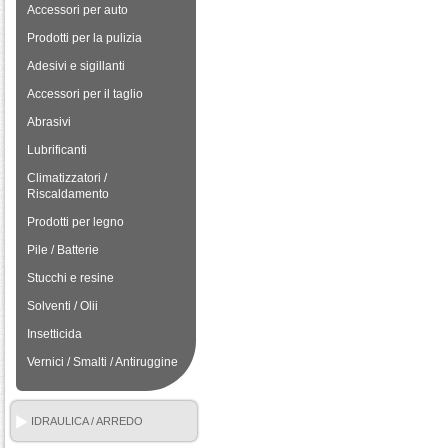
Accessori per auto
Prodotti per la pulizia
Adesivi e sigillanti
Accessori per il taglio
Abrasivi
Lubrificanti
Climatizzatori /
Riscaldamento
Prodotti per legno
Pile / Batterie
Stucchi e resine
Solventi / Olii
Insetticida
Vernici / Smalti / Antiruggine
IDRAULICA / ARREDO
BAGNO