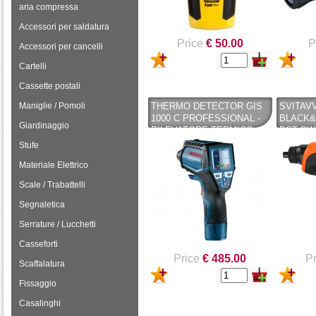
aria compressa
Accessori per saldatura
Price
€ 50.00
P
Accessori per cancelli
Cartelli
Cassette postali
Maniglie / Pomoli
THERMO DETECTOR GIS
SVITAVV
1000 C PROFESSIONAL -
BLACK&
Giardinaggio
RILEVATORE TERMICO
BST-QW 
BOSCH - BOSCH
LITIO 1
Stufe
Materiale Elettrico
Scale / Trabattelli
Segnaletica
Serrature / Lucchetti
Casseforti
Price
€ 485.00
Pr
Scaffalatura
Fissaggio
Casalinghi