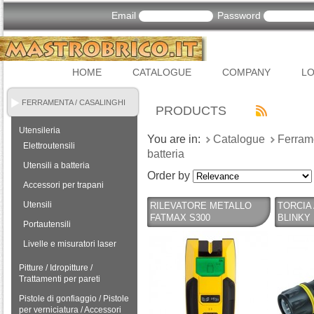
Email
Password
HOME
CATALOGUE
COMPANY
LO
FERRAMENTA / CASALINGHI
PRODUCTS
Utensileria
You are in:
Catalogue
Ferram
Elettroutensili
batteria
Utensili a batteria
Order by
Accessori per trapani
Utensili
RILEVATORE METALLO
TORCIA 
FATMAX S300
BLINKY 
Portautensili
Livelle e misuratori laser
Pitture / Idropitture /
Trattamenti per pareti
Pistole di gonfiaggio / Pistole
per verniciatura / Accessori