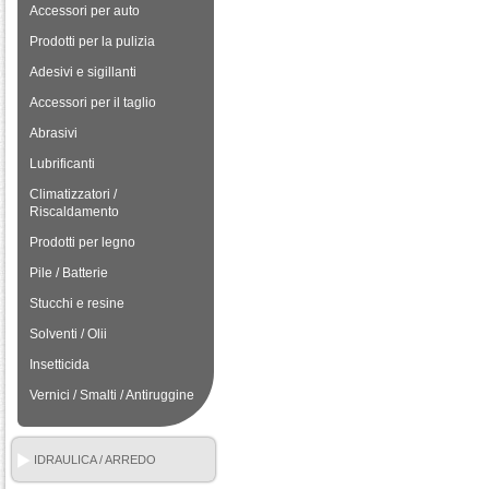
Accessori per auto
Prodotti per la pulizia
Adesivi e sigillanti
Accessori per il taglio
Abrasivi
Lubrificanti
Climatizzatori /
Riscaldamento
Prodotti per legno
Pile / Batterie
Stucchi e resine
Solventi / Olii
Insetticida
Vernici / Smalti / Antiruggine
IDRAULICA / ARREDO
BAGNO