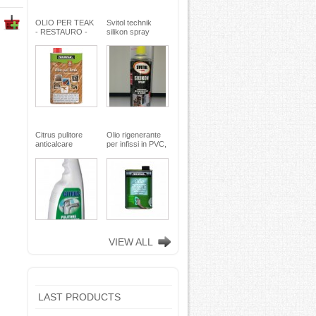
OLIO PER TEAK
Svitol technik
- RESTAURO -
silikon spray
Miscela speciale
200ml - Arexons
di oli pregiati -
MaxMeyer -
TEKNICA
Citrus pulitore
Olio rigenerante
anticalcare
per infissi in PVC,
disincrostante -
plastica e
con nebulizzatore
alluminio - 500 ml
- faren industrie
TEKNICA -
chimiche spa
TEKNICA
VIEW ALL
LAST PRODUCTS