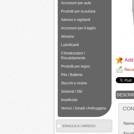
Accessori per auto
Prodotti per la pulizia
Adesivi e sigillanti
Accessori per il taglio
Abrasivi
Lubrificanti
Climatizzatori /
Riscaldamento
Add 
Prodotti per legno
Recom
Pile / Batterie
Stucchi e resine
Solventi / Olii
DESCRI
Insetticida
CON
Vernici / Smalti / Antiruggine
Nam
IDRAULICA / ARREDO
BAGNO
Email