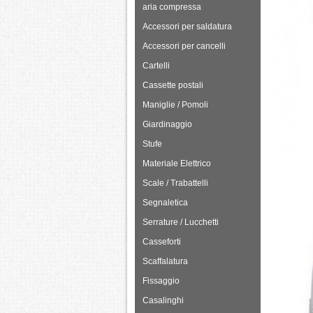
aria compressa
Accessori per saldatura
Accessori per cancelli
Cartelli
Cassette postali
Maniglie / Pomoli
Giardinaggio
Stufe
Materiale Elettrico
Scale / Trabattelli
Segnaletica
Serrature / Lucchetti
Casseforti
Scaffalatura
Fissaggio
Casalinghi