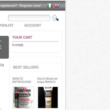
registered?
Register now!
ISHLIST
ACCOUNT
YOUR CART
-
is empty
E
zia
BEST SELLERS
SMALTO
Stucco fibrato ad
ANTIRUGGINE
acqua BIANCO
brillante - formula
250g- basso ritiro
gel - non cola -
riempitivo non si
Max Meyer
spacca -
TEKNICA
h