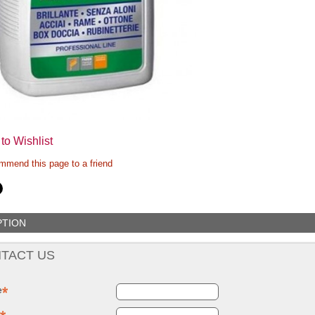
NUOVO SC
Compostie
REMOVER -
giardino, i
sverniciatore
plastica ri
universale - tre
(polipropil
pini (COPY) -
260 Lt. ne
TEKNICA
TOOMAX
to Wishlist
mend this page to a friend
PTION
TACT US
e