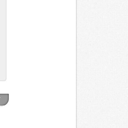
-
TTE
 SPA