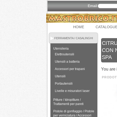
Email
HOME
CATALOGU
FERRAMENTA / CASALINGHI
CITR
Utensileria
CON 
Elettroutensili
SPA
Utensili a batteria
You are 
Accessori per trapani
Utensili
PRODOTT
Portautensili
Livelle e misuratori laser
Pitture / Idropitture /
Trattamenti per pareti
Pistole di gonfiaggio / Pistole
per verniciatura / Accessori