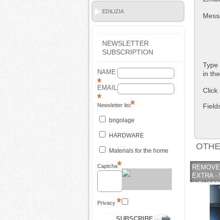
EDILIZIA
Mess
NEWSLETTER
SUBSCRIPTION
Type 
NAME
in th
EMAIL
Click
Field
Newsletter list
brigolage
HARDWARE
OTHE
Materials for the home
Captcha
REMOVE
EXTRA - 
INDUSTR
Privacy