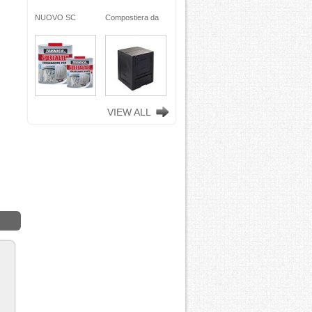
ra da
NUOVO SC
Compostiera da
n
REMOVER -
giardino, in
ciclata
sverniciatore
plastica riciclata
ene)
universale - tre
(polipropilene)
ro
pini (COPY) -
260 Lt. nero
TEKNICA
TOOMAX
VIEW ALL