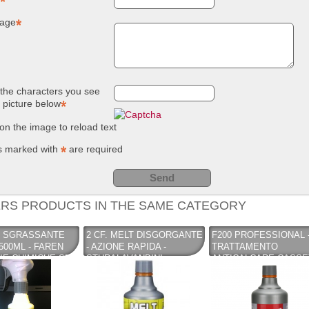
age
the characters you see
e picture below
 on the image to reload text
s marked with
are required
RS PRODUCTS IN THE SAME CATEGORY
 SGRASSANTE
2 CF. MELT DISGORGANTE
F200 PROFESSIONAL 
500ML - FAREN
- AZIONE RAPIDA -
TRATTAMENTO
IE CHIMICHE SPA
STURALAVANDINI
ANTICALCARE CASSE
SGOMBRATUBI 750 ML -
WC - 1LT - FAREN
FAREN INDUSTRIE
INDUSTRIE CHIMICHE
CHIMICHE SPA