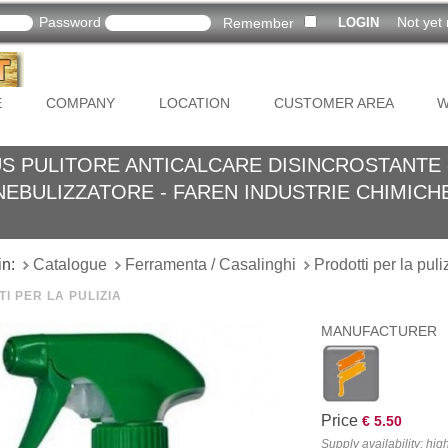
Password
Not yet 
Remember
E
COMPANY
LOCATION
CUSTOMER AREA
W
US PULITORE ANTICALCARE DISINCROSTANTE 
NEBULIZZATORE - FAREN INDUSTRIE CHIMICH
in:
Catalogue
Ferramenta / Casalinghi
Prodotti per la puli
I PER LA PULIZIA
MANUFACTURER
Price
€ 5.50
Supply availability: hig