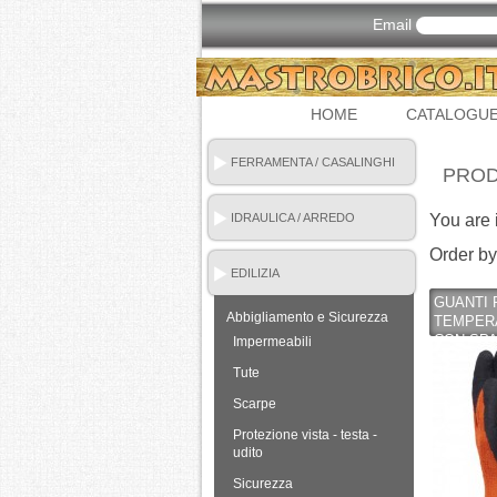
Email
HOME
CATALOGU
FERRAMENTA / CASALINGHI
PRO
IDRAULICA / ARREDO
You are 
BAGNO
Order by
EDILIZIA
GUANTI 
Abbigliamento e Sicurezza
TEMPERA
CON SPA
Impermeabili
SCHIUMA
Tute
ECCELLE
INDUSTR
Scarpe
Protezione vista - testa -
udito
Sicurezza