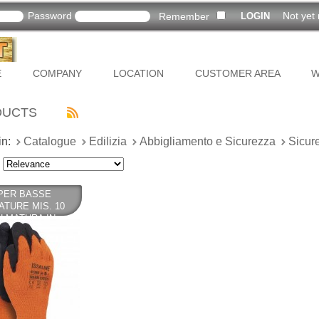
Password
Not yet 
Remember
E
COMPANY
LOCATION
CUSTOMER AREA
W
DUCTS
in:
Catalogue
Edilizia
Abbigliamento e Sicurezza
Sicur
PER BASSE
TURE MIS. 10
LMATURA IN
 DI LATTICE PER
NTE PRESA -
IAL STARTER