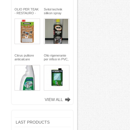
OLIO PER TEAK
Svitol technik
- RESTAURO -
silikon spray
Miscela speciale
200ml - Arexons
di oli pregiati -
MaxMeyer -
TEKNICA
Citrus pulitore
Olio rigenerante
anticalcare
per infissi in PVC,
disincrostante -
plastica e
con nebulizzatore
alluminio - 500 ml
- faren industrie
TEKNICA -
chimiche spa
TEKNICA
VIEW ALL
LAST PRODUCTS