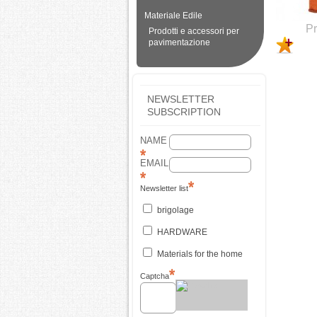
Materiale Edile
Pr
Prodotti e accessori per
pavimentazione
NEWSLETTER
SUBSCRIPTION
NAME
EMAIL
Newsletter list
brigolage
HARDWARE
Materials for the home
Captcha