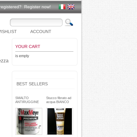
registered?
Register now!
ISHLIST
ACCOUNT
YOUR CART
is empty
ezza
BEST SELLERS
SMALTO
Stucco fibrato ad
ANTIRUGGINE
acqua BIANCO
brillante - formula
250g- basso ritiro
gel - non cola -
riempitivo non si
Max Meyer
spacca -
TEKNICA