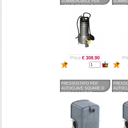
SOMMERGIBILE PER
SOMMER
ACQUE SPORCHE DOMO 7
SC207C 
VX/B - 0.75 HP - LOWARA -
HP / 1X
LOWARA
LOWAR
Price
€ 308.90
Pr
PRESSOSTATO PER
PRESSO
AUTOCLAVE SQUARE D
AUTOCL
FSG2 1,4-4,6 BAR
FSG2 1,