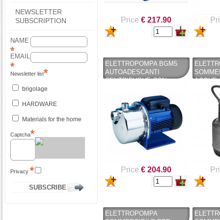
NEWSLETTER
Price
€ 217.90
Pr
SUBSCRIPTION
NAME
EMAIL
ELETTROPOMPA BGM5
ELETT
AUTOADESCANTI
SOMMER
Newsletter list
CENTRIFUGHE CON
ACQUE 
EIETTORE INTEGRATO -
LOWARA
brigolage
LOWARA - LOWARA
HARDWARE
Materials for the home
Captcha
Price
€ 204.90
Pr
Privacy
ELETTROPOMPA
ELETT