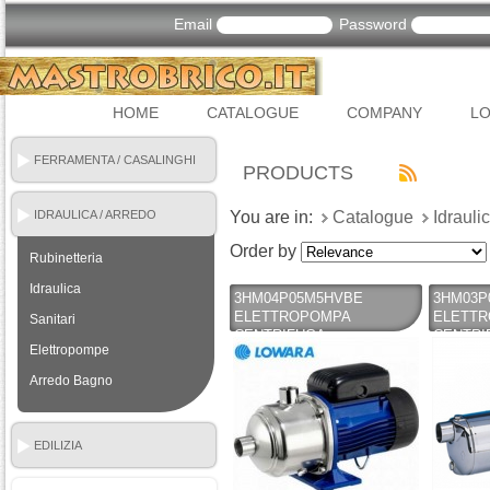
Email
Password
HOME
CATALOGUE
COMPANY
LO
FERRAMENTA / CASALINGHI
PRODUCTS
IDRAULICA / ARREDO
You are in:
Catalogue
Idrauli
BAGNO
Order by
Rubinetteria
Idraulica
3HM04P05M5HVBE
3HM03P
ELETTROPOMPA
ELETT
Sanitari
CENTRIFUGA
CENTRI
Elettropompe
MULTISTADIO SILENZIOSA
MULTIS
- LOWARA - LOWARA
- LOWA
Arredo Bagno
EDILIZIA