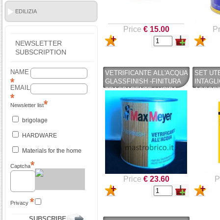
INCOLORE - MAX MEYER
EDILIZIA
Price
€ 15.00
Pr
NEWSLETTER
SUBSCRIPTION
NAME
VETRIFICANTE ALL'ACQUA
SET UT
GLASSFINISH -FINITURA
INTAGLI
EMAIL
TRASPARENTE LUCIDA
ASSORTI
750ML - MAX MEYER
BLINKY
Newsletter list
brigolage
HARDWARE
Materials for the home
Captcha
Price
€ 23.60
P
Privacy