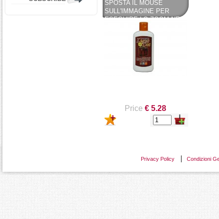
SPOSTA IL MOUSE
SULL'IMMAGINE PER
ESEGUIRE LO ZOOM NE
HAI UNO DA VENDERE?
VENDINE UNO UGUALE
DETTAGLI SU CREMA
DETERGENTE NUTRIENTE
PER LEGNO A BASE DI
CERA D'API- LEGNO DOC
150ML FAREN - FAREN
INDUSTRIE CHIMICHE SPA
Price
€ 5.28
Privacy Policy
Condizioni Ge