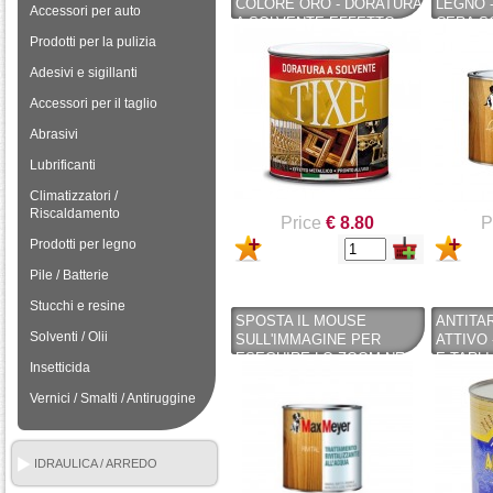
COLORE ORO - DORATURA
LEGNO 
Accessori per auto
A SOLVENTE EFFETTO
CERA S
METALLICO - PRONTO
SPECIA
Prodotti per la pulizia
ALL'USO
Adesivi e sigillanti
Accessori per il taglio
Abrasivi
Lubrificanti
Climatizzatori /
Riscaldamento
Price
€ 8.80
P
Prodotti per legno
Pile / Batterie
Stucchi e resine
SPOSTA IL MOUSE
ANTITA
Solventi / Olii
SULL'IMMAGINE PER
ATTIVO
ESEGUIRE LO ZOOM NE
E TARLI
Insetticida
HAI UNO DA VENDERE?
PRONTO 
VENDINE UNO UGUALE
Vernici / Smalti / Antiruggine
DETTAGLI SU
TRATTAMENTO
RIVITALIZZANTE
IDRAULICA / ARREDO
ALL'ACQUA PER LEGNO
BAGNO
DA 0,750 LT MAX MEYER