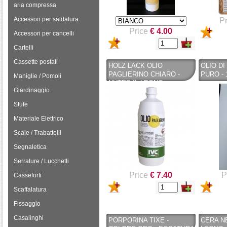
aria compressa
Accessori per saldatura
Pr
Price
€ 4.00
Accessori per cancelli
Cartelli
Cassette postali
HOLZ LACK OLIO
OLIO DI
PAGLIERINO CHIARO -
PURO - 
Maniglie / Pomoli
NUTRE IL LEGNO -
Giardinaggio
EFFETTO BRILLANTE - 1LT
Stufe
Materiale Elettrico
Scale / Trabattelli
Segnaletica
Serrature / Lucchetti
Price
€ 7.40
P
Casseforti
Scaffalatura
Fissaggio
Casalinghi
PORPORINA TIXE -
CERA N