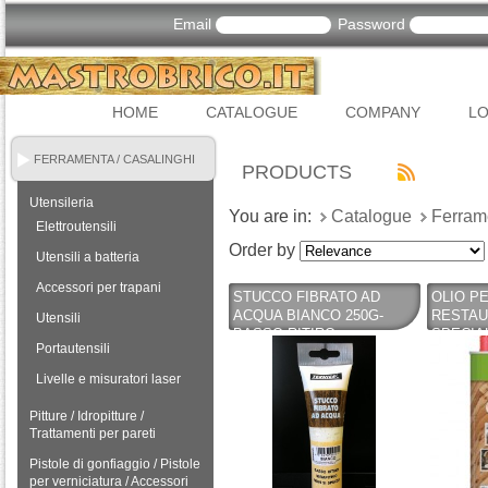
Email
Password
HOME
CATALOGUE
COMPANY
LO
FERRAMENTA / CASALINGHI
PRODUCTS
Utensileria
You are in:
Catalogue
Ferram
Elettroutensili
Order by
Utensili a batteria
Accessori per trapani
STUCCO FIBRATO AD
OLIO PE
ACQUA BIANCO 250G-
RESTAU
Utensili
BASSO RITIRO
SPECIAL
Portautensili
RIEMPITIVO NON SI
PREGIA
SPACCA - TEKNICA
TEKNIC
Livelle e misuratori laser
Pitture / Idropitture /
Trattamenti per pareti
Pistole di gonfiaggio / Pistole
per verniciatura / Accessori