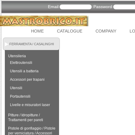
Email
Password
HOME
CATALOGUE
COMPANY
LO
FERRAMENTA / CASALINGHI
Utensileria
Elettroutensili
Utensili a batteria
Accessori per trapani
Utensili
Portautensili
Livelle e misuratori laser
Pitture / Idropitture /
Trattamenti per pareti
Pistole di gonfiaggio / Pistole
per verniciatura / Accessori