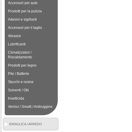
Accessori per auto
Prodotti per la pulizia
Adesivi e sigillanti
Accessori per il taglio
Abrasivi
Lubrificanti
Climatizzatori /
Riscaldamento
Prodotti per legno
Pile / Batterie
Stucchi e resine
Solventi / Olii
Insetticida
Vernici / Smalti / Antiruggine
IDRAULICA / ARREDO
BAGNO