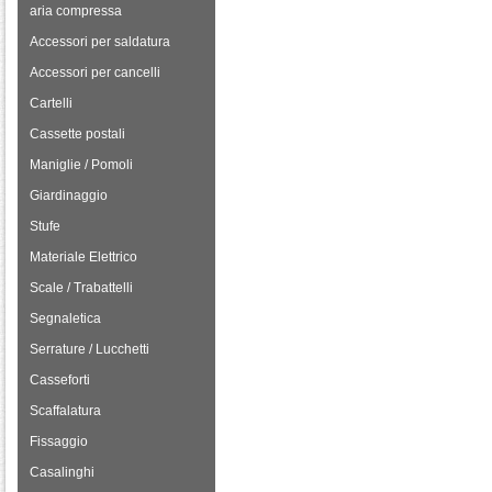
aria compressa
Accessori per saldatura
Accessori per cancelli
Cartelli
Cassette postali
Maniglie / Pomoli
Giardinaggio
Stufe
Materiale Elettrico
Scale / Trabattelli
Segnaletica
Serrature / Lucchetti
Casseforti
Scaffalatura
Fissaggio
Casalinghi