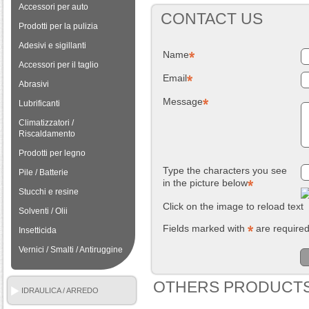
Accessori per auto
CONTACT US
Prodotti per la pulizia
Adesivi e sigillanti
Name
Accessori per il taglio
Email
Abrasivi
Message
Lubrificanti
Climatizzatori /
Riscaldamento
Prodotti per legno
Type the characters you see
Pile / Batterie
in the picture below
Stucchi e resine
Click on the image to reload text
Solventi / Olii
Fields marked with
are require
Insetticida
Vernici / Smalti / Antiruggine
OTHERS PRODUCTS
IDRAULICA / ARREDO
BAGNO