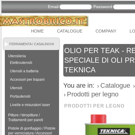
Email
Password
HOME
CATALOGUE
COMPANY
LO
FERRAMENTA / CASALINGHI
OLIO PER TEAK - R
Utensileria
SPECIALE DI OLI P
Elettroutensili
TEKNICA
Utensili a batteria
Accessori per trapani
You are in:
Catalogue
Utensili
Prodotti per legno
Portautensili
Livelle e misuratori laser
PRODOTTI PER LEGNO
Pitture / Idropitture /
Trattamenti per pareti
Pistole di gonfiaggio / Pistole
per verniciatura / Accessori