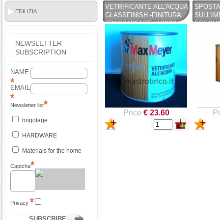
VETRIFICANTE ALL'ACQUA
SPOSTA
EDILIZIA
GLASSFINISH -FINITURA
SULL'I
TRASPARENTE LUCIDA
ESEGUI
750ML - MAX MEYER
HAI UN
VENDIN
NEWSLETTER
DETTAG
SUBSCRIPTION
TRATT
RIVITAL
NAME
ALL'AC
DA 0,75
EMAIL
INCOLO
Newsletter list
Price
€ 23.60
Pr
brigolage
HARDWARE
Materials for the home
Captcha
Privacy