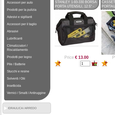
STANLEY 1-93-330 BORSA
CASSET
Accessori per auto
PORTA UTENSILI, 12.5" -
PORTAU
Prodotti per la pulizia
STANLEY
ESSENTI
320*188
Adesivi e sigillanti
STANLE
Accessori per il taglio
Abrasivi
Lubrificanti
Climatizzatori /
Riscaldamento
Prodotti per legno
Price
€ 13.00
P
Pile / Batterie
Stucchi e resine
Solventi / Olii
Insetticida
Vernici / Smalti / Antiruggine
IDRAULICA / ARREDO
BAGNO