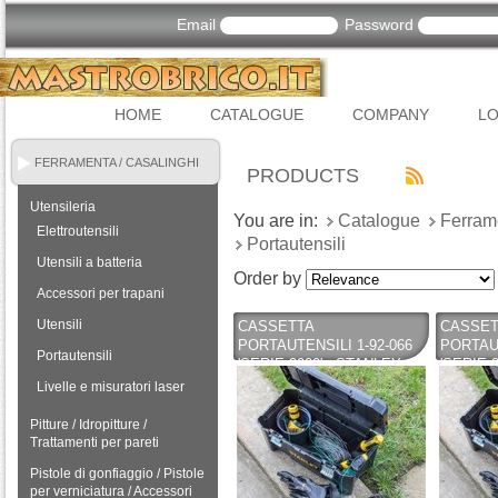
Email
Password
HOME
CATALOGUE
COMPANY
LO
FERRAMENTA / CASALINGHI
PRODUCTS
Utensileria
You are in:
Catalogue
Ferram
Elettroutensili
Portautensili
Utensili a batteria
Order by
Accessori per trapani
Utensili
CASSETTA
CASSET
PORTAUTENSILI 1-92-066
PORTAUT
Portautensili
'SERIE 2000' - STANLEY
'SERIE 
Livelle e misuratori laser
Pitture / Idropitture /
Trattamenti per pareti
Pistole di gonfiaggio / Pistole
per verniciatura / Accessori