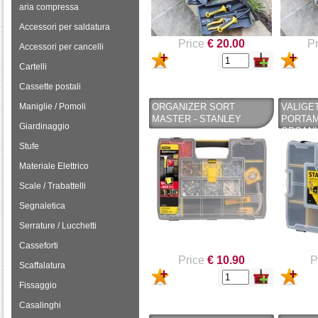
aria compressa
Accessori per saldatura
Price
€ 20.00
Pr
Accessori per cancelli
Cartelli
Cassette postali
Maniglie / Pomoli
ORGANIZER SORT
VALIGE
MASTER - STANLEY
PORTAM
Giardinaggio
ORGANI
MASTER
Stufe
STANLEY
Materiale Elettrico
STANLE
Scale / Trabattelli
Segnaletica
Serrature / Lucchetti
Casseforti
Price
€ 10.90
P
Scaffalatura
Fissaggio
Casalinghi