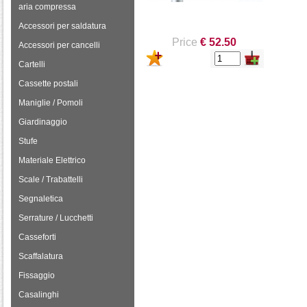
aria compressa
Accessori per saldatura
Price
€ 52.50
Accessori per cancelli
Cartelli
Cassette postali
Maniglie / Pomoli
Giardinaggio
Stufe
Materiale Elettrico
Scale / Trabattelli
Segnaletica
Serrature / Lucchetti
Casseforti
Scaffalatura
Fissaggio
Casalinghi