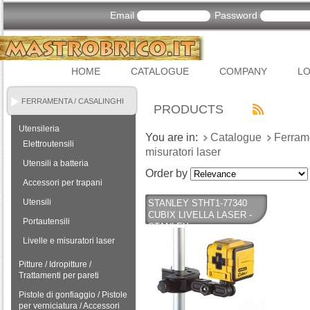
Email
Password
HOME
CATALOGUE
COMPANY
LO
FERRAMENTA / CASALINGHI
PRODUCTS
Utensileria
You are in:
Catalogue
Ferram
Elettroutensili
misuratori laser
Utensili a batteria
Order by
Accessori per trapani
Utensili
STANLEY STHT1-77340
CUBIX LIVELLA LASER -
Portautensili
STANLEY
Livelle e misuratori laser
Pitture / Idropitture /
Trattamenti per pareti
Pistole di gonfiaggio / Pistole
per verniciatura / Accessori