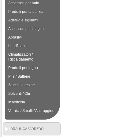
Accessori per auto
Prodotti per la pulizia
Adesivi e sigillanti
Accessori per il taglio
Abrasivi
Lubrificanti
Climatizzatori /
Riscaldamento
Prodotti per legno
Pile / Batterie
Stucchi e resine
Solventi / Olii
Insetticida
Vernici / Smalti / Antiruggine
IDRAULICA / ARREDO
BAGNO