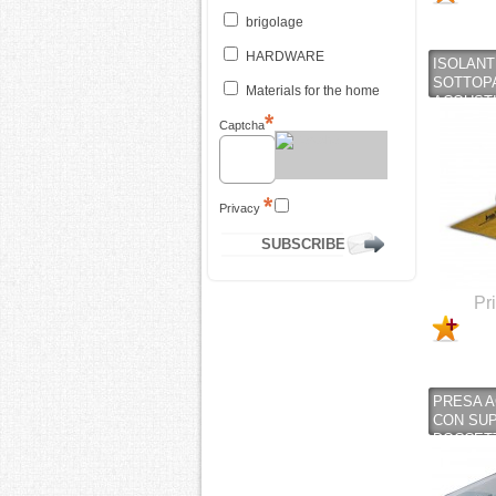
brigolage
HARDWARE
ISOLANT
SOTTOP
Materials for the home
ACOUSTI
MT.
Captcha
Privacy
Pr
PRESA 
CON SU
DOCCETT
CROMAT