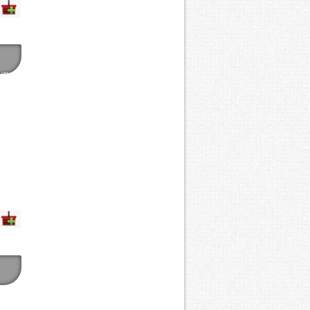
NE
E?
E
LE
DO
OPY)