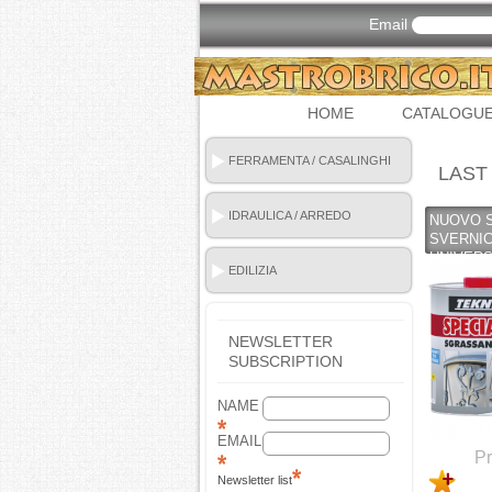
Email
HOME
CATALOGU
FERRAMENTA / CASALINGHI
LAST
IDRAULICA / ARREDO
NUOVO 
BAGNO
SVERNI
UNIVERS
EDILIZIA
(COPY) -
NEWSLETTER
SUBSCRIPTION
NAME
EMAIL
Pr
Newsletter list