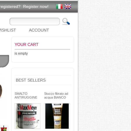
registered?
Register now!
ISHLIST
ACCOUNT
YOUR CART
is empty
*10
BEST SELLERS
SMALTO
Stucco fibrato ad
ANTIRUGGINE
acqua BIANCO
brillante - formula
250g- basso ritiro
gel - non cola -
riempitivo non si
Max Meyer
spacca -
TEKNICA