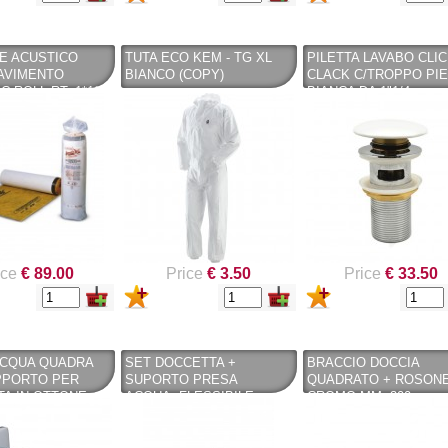
E ACUSTICO
TUTA ECO KEM - TG XL
PILETTA LAVABO CLIC
AVIMENTO
BIANCO (COPY)
CLACK C/TROPPO PI
C ROLL RT. 1*10
BIANCA DA 1"1/4
ice
€ 89.00
Price
€ 3.50
Price
€ 33.50
ACQUA QUADRA
SET DOCCETTA +
BRACCIO DOCCIA
PPORTO PER
SUPORTO PRESA
QUADRATO + ROSON
A IN OTTONE
ACQUA+FLESSIBILE
CROMO MM. 300
O
COLORE CROMO