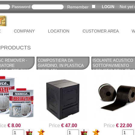
Password
Not yet 
Remember
E
COMPANY
LOCATION
CUSTOMER AREA
W
 PRODUCTS
SC REMOVER -
COMPOSTIERA DA
ISOLANTE ACUSTICO
CIATORE
GIARDINO, IN PLASTICA
SOTTOPAVIMENTO
ALE - TRE PINI
RICICLATA
ACOUSTIC ROLL RT. 1
 TEKNICA
(POLIPROPILENE) 260 LT.
MT. (COPY)
NERO TOOMAX
ice
€ 8.00
Price
€ 47.00
Price
€ 22.00