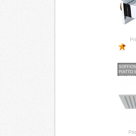
Pr
SOFFION
PIATTO 
SPAZZOL
Pri