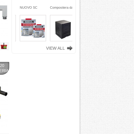
ra da
NUOVO SC
Compostiera da
n
REMOVER -
giardino, in
ciclata
sverniciatore
plastica riciclata
ene)
universale - tre
(polipropilene)
ro
pini (COPY) -
260 Lt. nero
TEKNICA
TOOMAX
VIEW ALL
20
ERIA