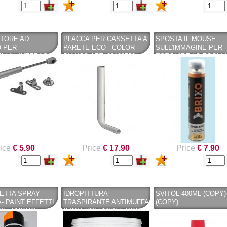
TORE AD
PLACCA PER CASSETTA A
SPOSTA IL MOUSE
O PER
PARETE ECO - COLOR
SULL'IMMAGINE PER
LLA - INTERASSE
BIANCO ART. 80130550 -
ESEGUIRE LO ZOOM 
- CAPACITÀ MT. 8
CASSETTE PUCCI (COPY)
HAI UNO DA VENDER
- KARIBA
VENDINE UNO UGUAL
DETTAGLI SU BOND
ADESIVO PER
COSTRUZIONI MANUA
750ML - FORTE RAPI
EFFICACE - TYTAN (C
- BRIXO
ice
€ 5.90
Price
€ 17.90
Price
€ 7.90
ETTA SPRAY
IDROPITTURA
SVITOL 400ML (COPY)
A- PAINT EFFETTI
TRASPIRANTE ANTIMUFFA
(COPY)
CI - CROMO
X INTERNI UMIDI E POCO
 400ML TEKNICA
AREATI BIO WHITE -12 LT