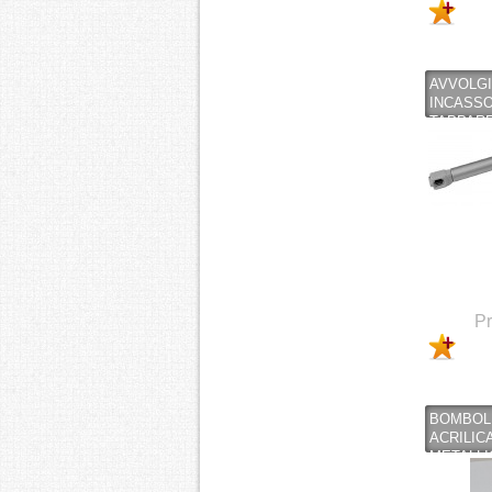
AVVOLGI
INCASS
TAPPARE
MM. 165 
(COPY)
Pr
BOMBOL
ACRILIC
METALLI
ARGENTO