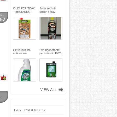
OLIO PER TEAK
Svitol technik
- RESTAURO -
silikon spray
K-
Miscela speciale
200ml - Arexons
di oli pregiati -
ENO
MaxMeyer -
TEKNICA
Citrus pulitore
Olio rigenerante
anticalcare
per infissi in PVC,
disincrostante -
plastica e
con nebulizzatore
alluminio - 500 ml
- faren industrie
TEKNICA -
chimiche spa
TEKNICA
VIEW ALL
E
LAST PRODUCTS