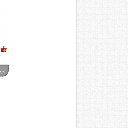
SO -
300