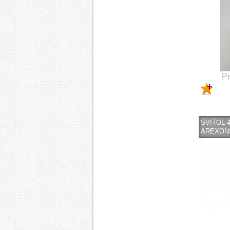
(COPY) 
INDUSTR
Pr
SVITOL 4
AREXON