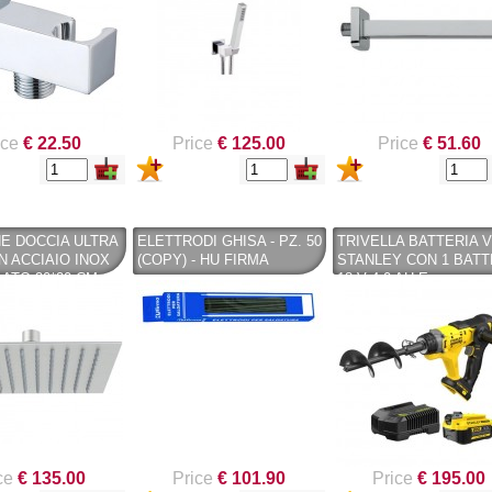
NUOVO SC
Compostie
REMOVER -
giardino, i
sverniciatore
plastica ri
universale - tre
(polipropil
pini (COPY) -
260 Lt. ne
TEKNICA
TOOMAX
ice
€ 22.50
Price
€ 125.00
Price
€ 51.60
E DOCCIA ULTRA
ELETTRODI GHISA - PZ. 50
TRIVELLA BATTERIA V
IN ACCIAIO INOX
(COPY) - HU FIRMA
STANLEY CON 1 BATT
ATO 30*30 CM.
18 V 4.0 AH E
CARICABATTERIE -
STANLEY
ce
€ 135.00
Price
€ 101.90
Price
€ 195.00