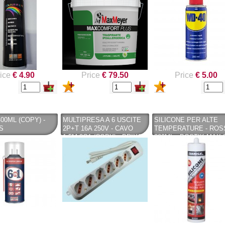
- FAREN
(COPY) - MAX MEYER
IE CHIMICHE SPA
ice
€ 4.90
Price
€ 79.50
Price
€ 5.00
00ML (COPY) -
MULTIPRESA A 6 USCITE
SILICONE PER ALTE
S
2P+T 16A 250V - CAVO
TEMPERATURE - ROS
1.5M 3G1 (COPY) - BRIXO
300ML - BOSTIK MAX 
°C (COPY) - TEKNICA