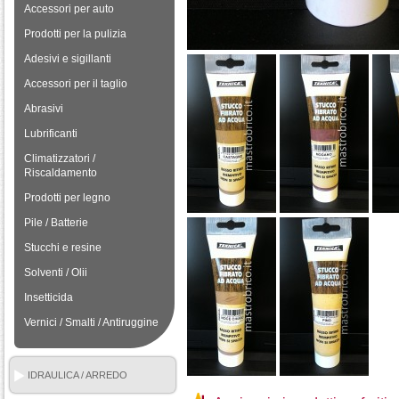
Accessori per auto
Prodotti per la pulizia
Adesivi e sigillanti
Accessori per il taglio
Abrasivi
Lubrificanti
Climatizzatori /
Riscaldamento
Prodotti per legno
Pile / Batterie
Stucchi e resine
Solventi / Olii
Insetticida
Vernici / Smalti / Antiruggine
IDRAULICA / ARREDO
BAGNO