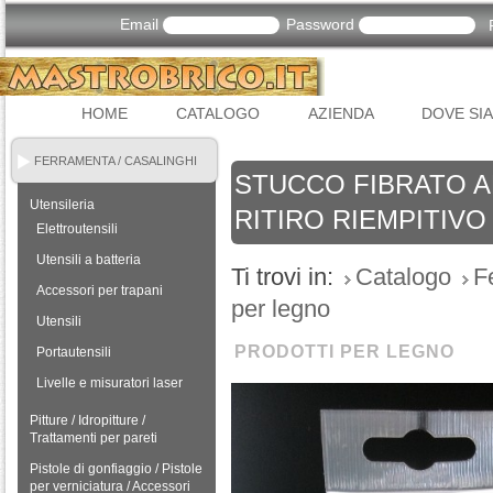
Email
Password
HOME
CATALOGO
AZIENDA
DOVE SI
FERRAMENTA / CASALINGHI
STUCCO FIBRATO A
Utensileria
RITIRO RIEMPITIVO
Elettroutensili
Utensili a batteria
Ti trovi in:
Catalogo
F
Accessori per trapani
per legno
Utensili
PRODOTTI PER LEGNO
Portautensili
Livelle e misuratori laser
Pitture / Idropitture /
Trattamenti per pareti
Pistole di gonfiaggio / Pistole
per verniciatura / Accessori