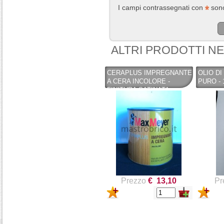
I campi contrassegnati con
sono
ALTRI PRODOTTI N
CERAPLUS IMPREGNANTE
OLIO DI
A CERA INCOLORE -
PURO - 
FINITURA SATINATA
IDROREPELLENTE 750ML -
MAX MEYER
Prezzo
€ 13,10
Pr