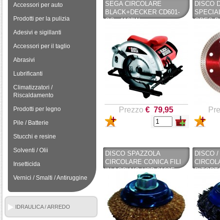
SEGA CIRCOLARE
DISCO 
Accessori per auto
BLACK+DECKER CD601-
SPECIA
Prodotti per la pulizia
QS , 1100W
GRES P
115/4,5'
Adesivi e sigillanti
Accessori per il taglio
Abrasivi
Lubrificanti
Climatizzatori /
Riscaldamento
Prodotti per legno
Prezzo
€ 79,95
Pr
Pile / Batterie
Stucchi e resine
Solventi / Olii
DISCO SPAZZOLA
DISCO 
CIRCOLARE CONICA FILI
CIRCOL
Insetticida
IN ACCIAIO HSD 0100E
RITORT
Vernici / Smalti / Antiruggine
0,30MM JAZ-ZUBIAURRE
ACCIAIO
IDRAULICA / ARREDO
BAGNO