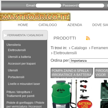
Email
Password
HOME
CATALOGO
AZIENDA
DOVE SI
FERRAMENTA / CASALINGHI
PRODOTTI
Utensileria
Ti trovi in:
Catalogo
Ferrament
Elettroutensili
Elettroutensili
Utensili a batteria
Ordina per
Accessori per trapani
Utensili
POMPA ZAINO A SPALLA
PIROGRA
IRRORATRICE A BATTERIA
VIGOR
Portautensili
LITIO 16LT AUTONOMIA 5 H
Livelle e misuratori laser
Pitture / Idropitture /
Trattamenti per pareti
Pistole di gonfiaggio / Pistole
per verniciatura / Accessori