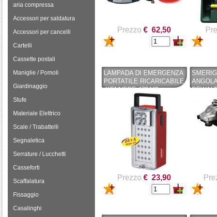
aria compressa
Accessori per saldatura
Prezzo
€ 62,50
Pr
Accessori per cancelli
Cartelli
Cassette postali
Maniglie / Pomoli
LAMPADA DI EMERGENZA
SMERIG
PORTATILE RICARICABILE
ANGOLA
Giardinaggio
-KENNEDE 470442 -
DEWALT
KENNEDE
230MM-
Stufe
RPM 2.
Materiale Elettrico
Scale / Trabattelli
Segnaletica
Serrature / Lucchetti
Casseforti
Prezzo
€ 23,90
Pre
Scaffalatura
Fissaggio
Casalinghi