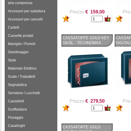
aria compressa
Accessori per saldatura
Prezzo
€ 159,00
Pre
Accessori per cancelli
Cartelli
Cassette postali
CASSAFORTE GOLD KEY
CASSAF
GK/5L - TECHNOMAX
DIGITAL
Maniglie / Pomoli
TECHN
Giardinaggio
Stufe
Materiale Elettrico
Scale / Trabattelli
Segnaletica
Serrature / Lucchetti
Prezzo
€ 279,50
Pre
Casseforti
Scaffalatura
Fissaggio
Casalinghi
CASSAFORTE GOLD