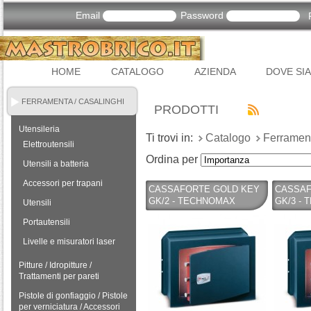
Email
Password
HOME
CATALOGO
AZIENDA
DOVE SI
FERRAMENTA / CASALINGHI
PRODOTTI
Utensileria
Ti trovi in:
Catalogo
Ferrament
Elettroutensili
Ordina per
Utensili a batteria
Accessori per trapani
CASSAFORTE GOLD KEY
CASSAF
GK/2 - TECHNOMAX
GK/3 -
Utensili
Portautensili
Livelle e misuratori laser
Pitture / Idropitture /
Trattamenti per pareti
Pistole di gonfiaggio / Pistole
per verniciatura / Accessori