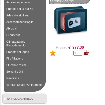
COMBINAZIONE
Accessori per auto
ELETTRONICA DIGITALE
TRONY GT/5L -
Prodotti per la pulizia
TECHNOMAX
Adesivi e sigillanti
Accessori per il taglio
Abrasivi
Lubrificanti
Climatizzatori /
Riscaldamento
Prezzo
€ 377,00
Prodotti per legno
Pile / Batterie
Stucchi e resine
Solventi / Olii
Insetticida
Vernici / Smalti / Antiruggine
IDRAULICA / ARREDO
BAGNO