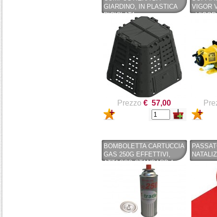
GIARDINO, IN PLASTICA
VIGOR 
RICICLATA
- VIGOR
(POLIPROPILENE) 480 LT.
KOMPOBOX NERA
Prezzo
€ 57,00
Pre
BOMBOLETTA CARTUCCIA
PASSAT
GAS 250G EFFETTIVI,
NATALIZ
ATTACCO STANDARD A
BAIONETTA (SPILLO) CON
VALVOLA A PRESSIONE