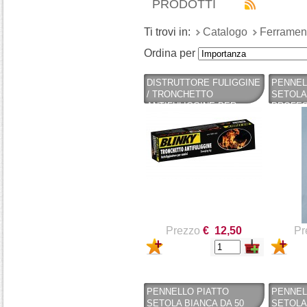
PRODOTTI
Ti trovi in:
Catalogo
Ferrament
Ordina per
DISTRUTTORE FULIGGINE
PENNEL
/ TRONCHETTO
SETOLA
ANTIFULIGGINE PER
PROFES
CAMINI 1200 GR - BLINKY -
PENNEL
BLINKY
Prezzo
€ 12,50
Pr
PENNELLO PIATTO
PENNEL
SETOLA BIANCA DA 50
SETOLA