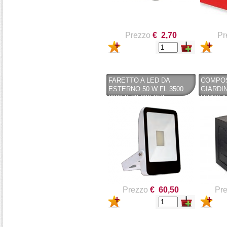
Prezzo
€ 2,70
Pr
FARETTO A LED DA
COMPOS
ESTERNO 50 W FL 3500
GIARDIN
6000 K 30.000 ORE
RICICLA
(POLIPR
NERO 
Prezzo
€ 60,50
Pr