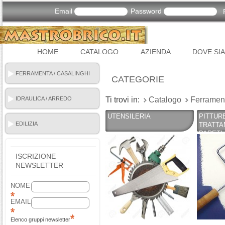
Email
Password
HOME
CATALOGO
AZIENDA
DOVE SI
FERRAMENTA / CASALINGHI
CATEGORIE
IDRAULICA / ARREDO
Ti trovi in:
Catalogo
Ferrament
BAGNO
UTENSILERIA
PITTURE
EDILIZIA
TRATTA
PARETI
ISCRIZIONE
NEWSLETTER
NOME
EMAIL
Elenco gruppi newsletter