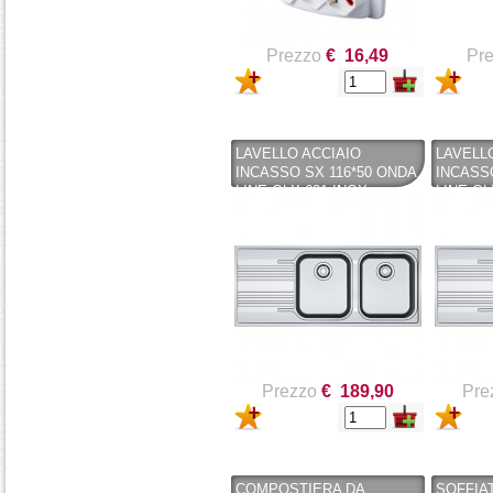
Prezzo
€ 16,49
Pr
LAVELLO ACCIAIO
LAVELL
INCASSO SX 116*50 ONDA
INCASS
LINE OLX 621 INOX
LINE OL
SATINATO - FRANKE
SATINA
Prezzo
€ 189,90
Pre
COMPOSTIERA DA
SOFFIAT