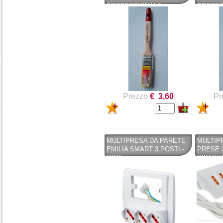
PROFESSIONALE -
PROFES
PENNELLIFICIO TIGRE
PENNEL
Prezzo
€ 3,60
Pr
MULTIPRESA DA PARETE
MULTIP
EMILIA SMART 3 POSTI -
PRESE 2
ROSI
BIPASS
SCHUKO
CONNES
BRIXO