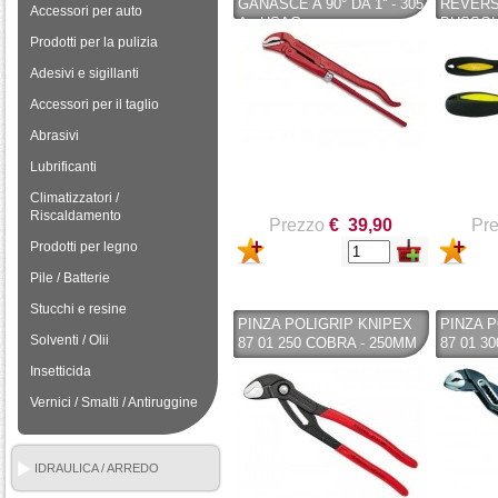
GANASCE A 90° DA 1'' - 305
REVERS
Accessori per auto
A - USAG
BUSSOLE
VIGOR -
Prodotti per la pulizia
Adesivi e sigillanti
Accessori per il taglio
Abrasivi
Lubrificanti
Climatizzatori /
Riscaldamento
Prezzo
€ 39,90
Pr
Prodotti per legno
Pile / Batterie
Stucchi e resine
PINZA POLIGRIP KNIPEX
PINZA 
Solventi / Olii
87 01 250 COBRA - 250MM
87 01 3
Insetticida
Vernici / Smalti / Antiruggine
IDRAULICA / ARREDO
BAGNO