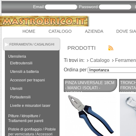
Email
Password
HOME
CATALOGO
AZIENDA
DOVE SI
FERRAMENTA / CASALINGHI
PRODOTTI
Utensileria
Ti trovi in:
Catalogo
Ferrament
Elettroutensili
Ordina per
Utensili a batteria
Accessori per trapani
PINZA UNIVERSALE 18CM
TRONCH
- MANICI ISOLATI -
FRONTAL
Utensili
AUSONIA
MANICI 
Portautensili
Livelle e misuratori laser
Pitture / Idropitture /
Trattamenti per pareti
Pistole di gonfiaggio / Pistole
per verniciatura / Accessori