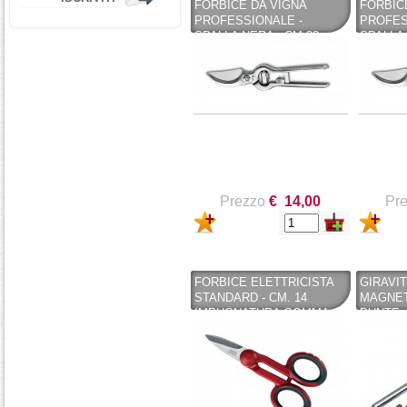
FORBICE DA VIGNA
FORBIC
PROFESSIONALE -
PROFES
SPALLA NERA - CM 23 -
SPALLA 
AUSONIA - AUSONIA
AUSONI
Prezzo
€ 14,00
Pr
FORBICE ELETTRICISTA
GIRAVI
STANDARD - CM. 14
MAGNET
IMPUGNATURA GOMMA-
PUNTE 
LAME ACCIAIO INOX -
TRI-LOB
AUSONIA
STANLE