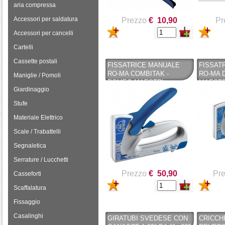
aria compressa
Accessori per saldatura
Prezzo
€ 10,90
Pr
Accessori per cancelli
Cartelli
Cassette postali
FISSATRICE MANUALE
FISSAT
RO-MA COMBITAK -
RO-MA 
Maniglie / Pomoli
ROMEO MAESTRI
MAESTR
Giardinaggio
Stufe
Materiale Elettrico
Scale / Trabattelli
Segnaletica
Serrature / Lucchetti
Prezzo
€ 50,90
Pr
Casseforti
Scaffalatura
Fissaggio
Casalinghi
GIRATUBI SVEDESE CON
CRICCH