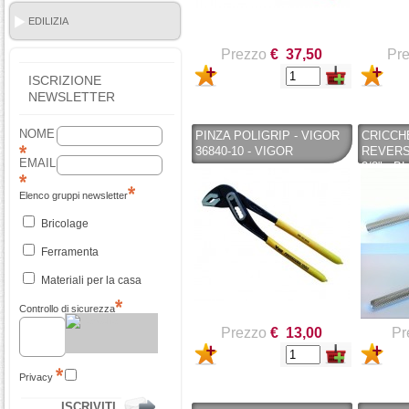
EDILIZIA
Prezzo
€ 37,50
Pr
ISCRIZIONE
NEWSLETTER
NOME
PINZA POLIGRIP - VIGOR
CRICCH
36840-10 - VIGOR
REVERSI
EMAIL
3/8" - B
Elenco gruppi newsletter
Bricolage
Ferramenta
Materiali per la casa
Controllo di sicurezza
Prezzo
€ 13,00
Pr
Privacy