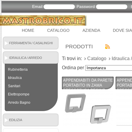
Email
Password
HOME
CATALOGO
AZIENDA
DOVE SI
FERRAMENTA / CASALINGHI
PRODOTTI
IDRAULICA / ARREDO
Ti trovi in:
Catalogo
Idraulica
BAGNO
Ordina per
Rubinetteria
Idraulica
APPENDIABITI DA PARETE
APPEND
PORTABITO IN ZAMA
PORTAB
Sanitari
PRESSOFUSA DESING
PRESS
Elettropompe
ELEGANTE ART. 1405 -
OPACO 
MITAL
Arredo Bagno
EDILIZIA