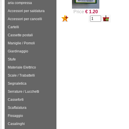
aria compressa
Accessori per saldatura
Price
€ 1.20
Accessori per cancelli
Cartelli
Cassette postali
Maniglie / Pomoli
Giardinaggio
Stufe
Materiale Elettrico
Scale / Trabattelli
Segnaletica
Serrature / Lucchetti
Casseforti
Scaffalatura
Fissaggio
Casalinghi