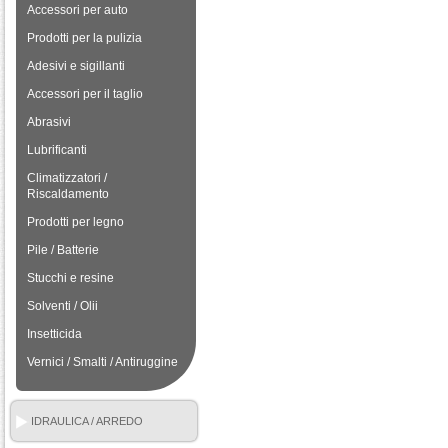
Accessori per auto
Prodotti per la pulizia
Adesivi e sigillanti
Accessori per il taglio
Abrasivi
Lubrificanti
Climatizzatori /
Riscaldamento
Prodotti per legno
Pile / Batterie
Stucchi e resine
Solventi / Olii
Insetticida
Vernici / Smalti / Antiruggine
IDRAULICA / ARREDO
BAGNO