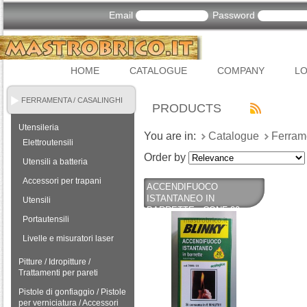
Email
Password
HOME
CATALOGUE
COMPANY
LO
FERRAMENTA / CASALINGHI
PRODUCTS
Utensileria
You are in:
Catalogue
Ferram
Elettroutensili
Order by
Utensili a batteria
Accessori per trapani
ACCENDIFUOCO
ISTANTANEO IN
Utensili
BARRETTE - CONF 20
Portautensili
BARS PER BARBECUES,
CAMINETTI E STUFE -
Livelle e misuratori laser
BLINKY
Pitture / Idropitture /
Trattamenti per pareti
Pistole di gonfiaggio / Pistole
per verniciatura / Accessori