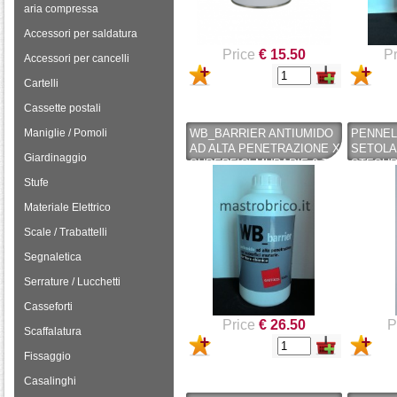
aria compressa
Accessori per saldatura
Price
€ 15.50
Pr
Accessori per cancelli
Cartelli
Cassette postali
Maniglie / Pomoli
WB_BARRIER ANTIUMIDO
PENNEL
AD ALTA PENETRAZIONE X
SETOLA 
Giardinaggio
SUPERFICI MURARIE 0,75
STESUR
LT - GATTOCEL -
PRODOTT
Stufe
GATTOCEL
PENNEL
Materiale Elettrico
Scale / Trabattelli
Segnaletica
Serrature / Lucchetti
Casseforti
Price
€ 26.50
P
Scaffalatura
Fissaggio
Casalinghi