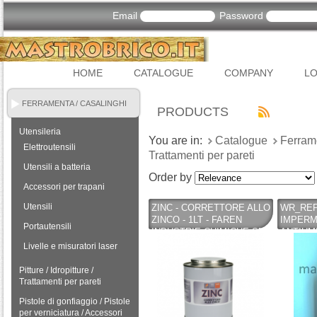
Email
Password
HOME
CATALOGUE
COMPANY
LO
FERRAMENTA / CASALINGHI
PRODUCTS
Utensileria
You are in:
Catalogue
Ferram
Elettroutensili
Trattamenti per pareti
Utensili a batteria
Order by
Accessori per trapani
Utensili
ZINC - CORRETTORE ALLO
WR_REP
ZINCO - 1LT - FAREN
IMPERM
Portautensili
INDUSTRIE CHIMICHE SPA
ANTIUM
SILICO
Livelle e misuratori laser
TEGOLE
Pitture / Idropitture /
Trattamenti per pareti
Pistole di gonfiaggio / Pistole
per verniciatura / Accessori