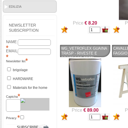
EDILIZIA
Price
€ 8.20
P
NEWSLETTER
SUBSCRIPTION
NAME
WG_VETROFLEX GUAINA
CAVALL
EMAIL
TRASP - RIVESTE E
FAGGIO 
PROTEGGE TETTI,
Newsletter list
TERRAZZI E PAVIMENTI 4
LT - GATTOCEL
brigolage
HARDWARE
Materials for the home
Captcha
Price
€ 89.00
P
Privacy