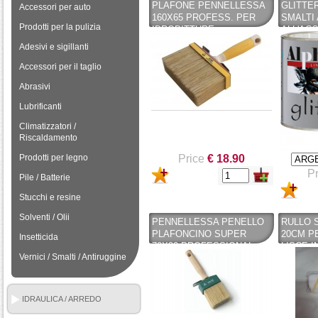
PLAFONE PENNELLESSA
GLITTE
Accessori per auto
160X65 PROFESS. PER
SMALTI 
Prodotti per la pulizia
IDROPITTURE,
ALL'AC
FONDI,FISSATIVI DA
COLOR 
Adesivi e sigillanti
INTERNO - CERVUS
PARETI-
PENNELLI
TEKNIC
Accessori per il taglio
Abrasivi
Lubrificanti
Climatizzatori /
Riscaldamento
Prodotti per legno
Price
€ 18.90
Pr
Pile / Batterie
Stucchi e resine
Solventi / Olii
PENNELLESSA PENELLO
RULLO S
PLAFONCINO SUPER
20CM P
Insetticida
70X30 PROFESSIONAL
LISCE I
Vernici / Smalti / Antiruggine
SERIE 025 X SOFF.
PENNEL
PARETI - CERVUS
PENNELLI
IDRAULICA / ARREDO
BAGNO