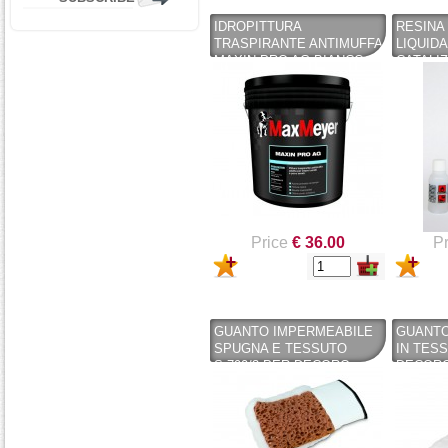
IDROPITTURA
RESINA
TRASPIRANTE ANTIMUFFA
LIQUIDA
MAXIN PRO AG BIANCO
CATALI
CALIBRATO LT. 5 - MAX
MEYER
Price
€ 36.00
Pr
GUANTO IMPERMEABILE
GUANTO
SPUGNA E TESSUTO
IN TESS
S.790/3 PER DECORO
DECOR
MURALE CINGHIALE
CINGHI