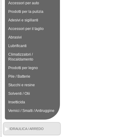
Accessori per auto
Prodotti per la pulizia
Adesivi e sigillanti
Accessori per il taglio
Abrasivi
Lubrificanti
Climatizzatori /
Riscaldamento
Prodotti per legno
Pile / Batterie
Stucchi e resine
Solventi / Olii
Insetticida
Vernici / Smalti / Antiruggine
IDRAULICA / ARREDO
BAGNO