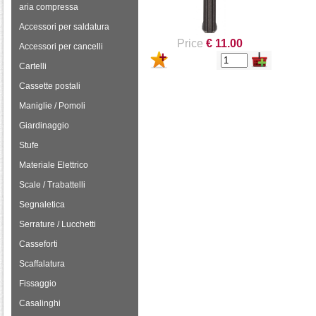
aria compressa
Accessori per saldatura
Price
€ 11.00
Accessori per cancelli
Cartelli
Cassette postali
Maniglie / Pomoli
Giardinaggio
Stufe
Materiale Elettrico
Scale / Trabattelli
Segnaletica
Serrature / Lucchetti
Casseforti
Scaffalatura
Fissaggio
Casalinghi