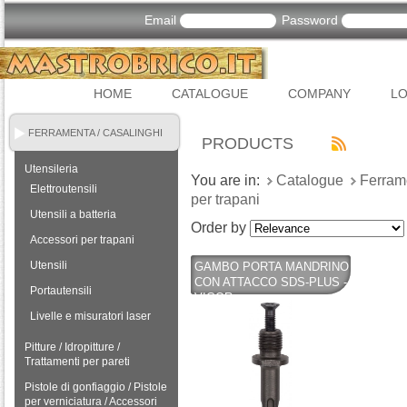
Email
Password
HOME
CATALOGUE
COMPANY
LO
FERRAMENTA / CASALINGHI
PRODUCTS
Utensileria
You are in:
Catalogue
Ferram
Elettroutensili
per trapani
Utensili a batteria
Order by
Accessori per trapani
Utensili
GAMBO PORTA MANDRINO
CON ATTACCO SDS-PLUS -
Portautensili
VIGOR
Livelle e misuratori laser
Pitture / Idropitture /
Trattamenti per pareti
Pistole di gonfiaggio / Pistole
per verniciatura / Accessori